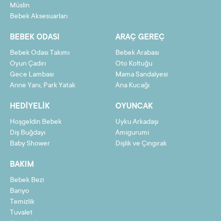
Müslin
11
217,14 TL
2388,51 TL
Bebek Aksesuarları
12
200,71 TL
2408,50 TL
BEBEK ODASI
ARAÇ GEREÇ
Bebek Odası Takımı
Bebek Arabası
Oyun Çadırı
Oto Koltuğu
Gece Lambası
Mama Sandalyesi
Taksit
Taksit Tutarı
Toplam Tutar
Anne Yanı, Park Yatak
Ana Kucağı
2
1104,29 TL
2208,57 TL
HEDIYELIK
OYUNCAK
3
742,86 TL
2228,57 TL
Hoşgeldin Bebek
Uyku Arkadaşı
4
562,14 TL
2248,56 TL
Diş Buğdayı
Amigurumi
Baby Shower
Dişlik ve Çıngırak
5
453,71 TL
2268,55 TL
BAKIM
6
381,42 TL
2288,54 TL
Bebek Bezi
7
329,79 TL
2308,54 TL
Banyo
8
291,07 TL
2328,53 TL
Temizlik
Tuvalet
9
260,95 TL
2348,52 TL