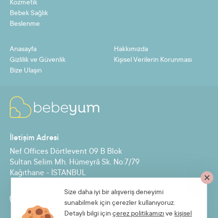
Kozmetik
Bebek Sağlık
10
236,85 TL
2368,52 TL
Beslenme
11
217,14 TL
2388,51 TL
Anasayfa
Hakkımızda
12
200,71 TL
2408,50 TL
Gizlilik ve Güvenlik
Kişisel Verilerin Korunması
Bize Ulaşın
Taksit
Taksit Tutarı
Toplam Tutar
2
1104,29 TL
2208,57 TL
İletişim Adresi
3
742,86 TL
2228,57 TL
Nef Offices Dörtlevent 09 B Blok
4
562,14 TL
2248,56 TL
Sultan Selim Mh. Hümeyrâ Sk. No:7/79
Kağıthane - İSTANBUL
5
453,71 TL
2268,55 TL
6
381,42 TL
2288,54 TL
Size daha iyi bir alışveriş deneyimi
Destek Hattı
sunabilmek için çerezler kullanıyoruz.
7
329,79 TL
2308,54 TL
0850 885 30 71
Detaylı bilgi için
çerez politikamızı
ve
kişisel