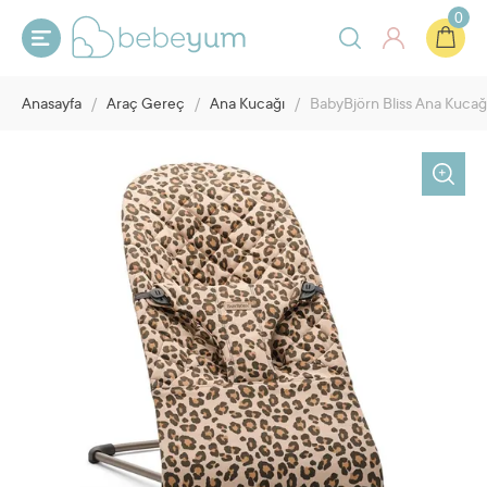
0
Anasayfa
/
Araç Gereç
/
Ana Kucağı
/
BabyBjörn Bliss Ana Kucağ