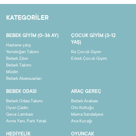
5
1484,69 TL
7423,43 TL
KATEGORİLER
6
1248,14 TL
7488,85 TL
7
1079,18 TL
7554,28 TL
BEBEK GIYIM (0-36 AY)
ÇOCUK GIYIM (3-12
8
952,46 TL
7619,70 TL
YAŞ)
Hastane çıkış
9
853,90 TL
7685,12 TL
Yenidoğan Takımı
Kız Çocuk Giyim
Bebek Zıbın
Erkek Çocuk Giyim
10
775,05 TL
7750,54 TL
Bebek Takımı
Müslin
11
710,54 TL
7815,97 TL
Bebek Aksesuarları
12
656,78 TL
7881,39 TL
BEBEK ODASI
ARAÇ GEREÇ
Bebek Odası Takımı
Bebek Arabası
Oyun Çadırı
Oto Koltuğu
Gece Lambası
Mama Sandalyesi
Taksit
Taksit Tutarı
Toplam Tutar
Anne Yanı, Park Yatak
Ana Kucağı
2
3613,58 TL
7227,16 TL
HEDIYELIK
OYUNCAK