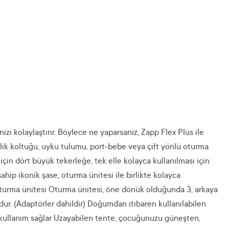
izi kolaylaştırır. Böylece ne yaparsanız, Zapp Flex Plus ile
nlik koltuğu, uyku tulumu, port-bebe veya çift yönlü oturma
in dört büyük tekerleğe, tek elle kolayca kullanılması için
hip ikonik şase, oturma ünitesi ile birlikte kolayca
oturma ünitesi Oturma ünitesi, öne dönük olduğunda 3, arkaya
ur. (Adaptörler dahildir) Doğumdan itibaren kullanılabilen
y kullanım sağlar Uzayabilen tente, çocuğunuzu güneşten,