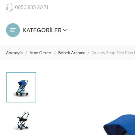
0850 885 30 71
KATEGORİLER
Anasayfa
/
Araç Gereç
/
Bebek Arabası
/
Quinny Zapp Flex Plus 