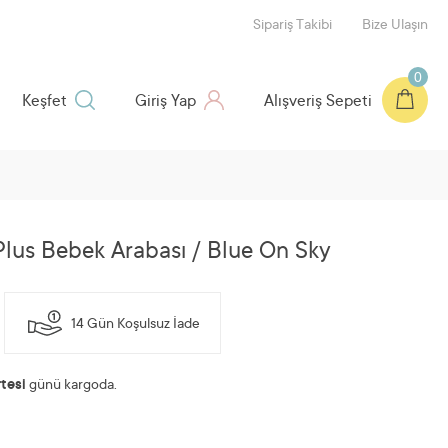
Sipariş Takibi
Bize Ulaşın
0
Keşfet
Giriş Yap
Alışveriş Sepeti
lus Bebek Arabası / Blue On Sky
14 Gün Koşulsuz İade
tesi
günü kargoda.