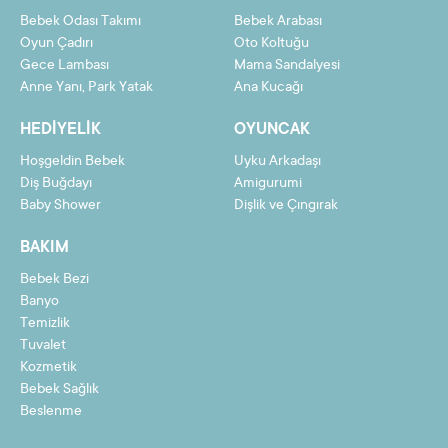
Bebek Odası Takımı
Bebek Arabası
Oyun Çadırı
Oto Koltuğu
Gece Lambası
Mama Sandalyesi
Taksit
Taksit Tutarı
Toplam Tutar
Anne Yanı, Park Yatak
Ana Kucağı
2
787,06 TL
1574,11 TL
HEDIYELIK
OYUNCAK
3
529,45 TL
1588,36 TL
Hoşgeldin Bebek
Uyku Arkadaşı
4
400,65 TL
1602,61 TL
Diş Buğdayı
Amigurumi
Baby Shower
Dişlik ve Çıngırak
5
323,37 TL
1616,86 TL
BAKIM
6
271,85 TL
1631,11 TL
Bebek Bezi
7
235,05 TL
1645,36 TL
Banyo
8
207,45 TL
1659,61 TL
Temizlik
Tuvalet
9
185,98 TL
1673,86 TL
Kozmetik
Bebek Sağlık
10
168,81 TL
1688,11 TL
Beslenme
11
154,76 TL
1702,36 TL