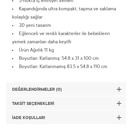
5-nokta iç emniyet kemeri
Kapandığında ultra kompakt, taşıma ve saklama
kolaylığı sağlar
3D yeni tasarım​
Eğlenceli ve renkli karakterler ile bebeklerin
yemek zamanları daha keyifli
Ürün Ağırlık 11 kg
Boyutları: Katlanmış: 54.8 x 31 x 100 cm
Boyutları: Katlanmamış 83.5 x 54.8 x 110 cm
DEĞERLENDİRMELER (0)
TAKSİT SEÇENEKLERİ
İADE KOŞULLARI