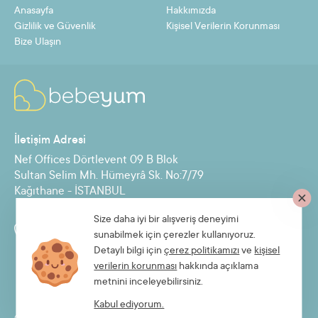
Anasayfa
Hakkımızda
12
143,05 TL
1716,61 TL
Gizlilik ve Güvenlik
Kişisel Verilerin Korunması
Bize Ulaşın
Taksit
Taksit Tutarı
Toplam Tutar
2
787,06 TL
1574,11 TL
İletişim Adresi
3
529,45 TL
1588,36 TL
Nef Offices Dörtlevent 09 B Blok
4
400,65 TL
1602,61 TL
Sultan Selim Mh. Hümeyrâ Sk. No:7/79
Kağıthane - İSTANBUL
5
323,37 TL
1616,86 TL
6
271,85 TL
1631,11 TL
Size daha iyi bir alışveriş deneyimi
Destek Hattı
sunabilmek için çerezler kullanıyoruz.
7
235,05 TL
1645,36 TL
0850 885 30 71
Detaylı bilgi için
çerez politikamızı
ve
kişisel
verilerin korunması
hakkında açıklama
8
207,45 TL
1659,61 TL
metnini inceleyebilirsiniz.
9
185,98 TL
1673,86 TL
Kabul ediyorum.