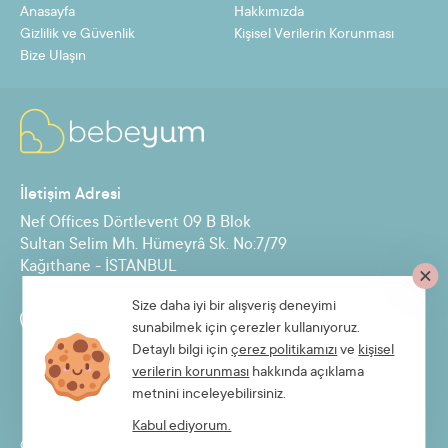
Anasayfa
Hakkımızda
12
62,46 TL
749,54 TL
Gizlilik ve Güvenlik
Kişisel Verilerin Korunması
Bize Ulaşın
Taksit
Taksit Tutarı
Toplam Tutar
2
343,66 TL
687,32 TL
İletişim Adresi
3
231,18 TL
693,54 TL
Nef Offices Dörtlevent 09 B Blok
4
174,94 TL
699,76 TL
Sultan Selim Mh. Hümeyrâ Sk. No:7/79
Kağıthane - İSTANBUL
5
141,20 TL
705,98 TL
6
118,70 TL
712,20 TL
Size daha iyi bir alışveriş deneyimi
Destek Hattı
sunabilmek için çerezler kullanıyoruz.
7
102,63 TL
718,43 TL
0850 885 30 71
Detaylı bilgi için
çerez politikamızı
ve
kişisel
verilerin korunması
hakkında açıklama
8
90,58 TL
724,65 TL
metnini inceleyebilirsiniz.
9
81,21 TL
730,87 TL
Kabul ediyorum.
© 2026 Bebeyum.com
10
73,71 TL
737,09 TL