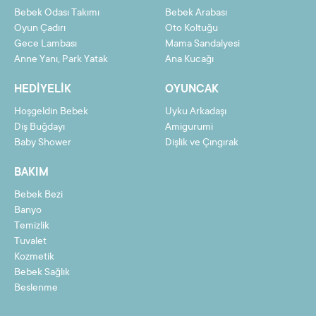
Bebek Odası Takımı
Bebek Arabası
Oyun Çadırı
Oto Koltuğu
Gece Lambası
Mama Sandalyesi
Taksit
Taksit Tutarı
Toplam Tutar
Anne Yanı, Park Yatak
Ana Kucağı
2
343,66 TL
687,32 TL
HEDIYELIK
OYUNCAK
3
231,18 TL
693,54 TL
Hoşgeldin Bebek
Uyku Arkadaşı
4
174,94 TL
699,76 TL
Diş Buğdayı
Amigurumi
Baby Shower
Dişlik ve Çıngırak
5
141,20 TL
705,98 TL
BAKIM
6
118,70 TL
712,20 TL
Bebek Bezi
7
102,63 TL
718,43 TL
Banyo
8
90,58 TL
724,65 TL
Temizlik
Tuvalet
9
81,21 TL
730,87 TL
Kozmetik
Bebek Sağlık
10
73,71 TL
737,09 TL
Beslenme
11
67,57 TL
743,31 TL