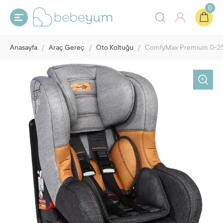
0
Anasayfa
/
Araç Gereç
/
Oto Koltuğu
/
ComfyMax Premium 0-25k