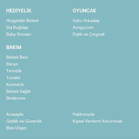
2
1090,27 TL
2180,54 TL
HEDIYELIK
OYUNCAK
3
733,43 TL
2200,28 TL
Hoşgeldin Bebek
Uyku Arkadaşı
4
555,00 TL
2220,01 TL
Diş Buğdayı
Amigurumi
Baby Shower
Dişlik ve Çıngırak
5
447,95 TL
2239,75 TL
BAKIM
6
376,58 TL
2259,49 TL
Bebek Bezi
7
325,60 TL
2279,23 TL
Banyo
8
287,37 TL
2298,97 TL
Temizlik
Tuvalet
9
257,63 TL
2318,71 TL
Kozmetik
Bebek Sağlık
10
233,84 TL
2338,45 TL
Beslenme
11
214,38 TL
2358,19 TL
Anasayfa
Hakkımızda
12
198,16 TL
2377,93 TL
Gizlilik ve Güvenlik
Kişisel Verilerin Korunması
Bize Ulaşın