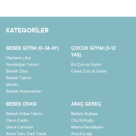
Yorum yazmak için lütfen oturum açın.
4
555,00 TL
2220,01 TL
5
447,95 TL
2239,75 TL
KATEGORİLER
6
376,58 TL
2259,49 TL
7
325,60 TL
2279,23 TL
BEBEK GIYIM (0-36 AY)
ÇOCUK GIYIM (3-12
8
287,37 TL
2298,97 TL
YAŞ)
Hastane çıkış
9
257,63 TL
2318,71 TL
Yenidoğan Takımı
Kız Çocuk Giyim
Bebek Zıbın
Erkek Çocuk Giyim
10
233,84 TL
2338,45 TL
Bebek Takımı
Müslin
11
214,38 TL
2358,19 TL
Bebek Aksesuarları
12
198,16 TL
2377,93 TL
BEBEK ODASI
ARAÇ GEREÇ
Bebek Odası Takımı
Bebek Arabası
Oyun Çadırı
Oto Koltuğu
Gece Lambası
Mama Sandalyesi
Taksit
Taksit Tutarı
Toplam Tutar
Anne Yanı, Park Yatak
Ana Kucağı