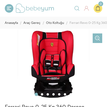
0
Anasayfa
/
Araç Gereç
/
Oto Koltuğu
/
Ferrari Revo 0-25 Kg 360