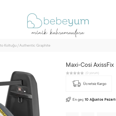
Oto Koltuğu / Authentic Graphite
Maxi-Cosi AxissFix
Ücretsiz Kargo
En geç
10 Ağustos Pazart