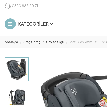
0850 885 30 71
KATEGORİLER
Anasayfa
/
Araç Gereç
/
Oto Koltuğu
/
Maxi-Cosi AxissFix Plus 