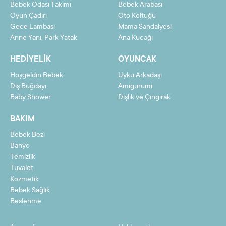
Bebek Odası Takımı
Bebek Arabası
Oyun Çadırı
Oto Koltuğu
Gece Lambası
Mama Sandalyesi
Taksit
Taksit Tutarı
Toplam Tutar
Anne Yanı, Park Yatak
Ana Kucağı
2
1664,50 TL
3329,01 TL
HEDIYELIK
OYUNCAK
3
1119,71 TL
3359,14 TL
Hoşgeldin Bebek
Uyku Arkadaşı
4
847,32 TL
3389,28 TL
Diş Buğdayı
Amigurumi
Baby Shower
Dişlik ve Çıngırak
5
683,88 TL
3419,41 TL
BAKIM
6
574,92 TL
3449,55 TL
Bebek Bezi
7
497,10 TL
3479,68 TL
Banyo
8
438,73 TL
3509,82 TL
Temizlik
Tuvalet
9
393,33 TL
3539,95 TL
Kozmetik
Bebek Sağlık
10
357,01 TL
3570,09 TL
Beslenme
11
327,29 TL
3600,23 TL