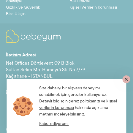
Anasayfa
Hakkımızda
12
302,53 TL
3630,36 TL
Gizlilik ve Güvenlik
Kişisel Verilerin Korunması
Bize Ulaşın
Taksit
Taksit Tutarı
Toplam Tutar
2
1664,50 TL
3329,01 TL
İletişim Adresi
3
1119,71 TL
3359,14 TL
Nef Offices Dörtlevent 09 B Blok
4
847,32 TL
3389,28 TL
Sultan Selim Mh. Hümeyrâ Sk. No:7/79
Kağıthane - İSTANBUL
5
683,88 TL
3419,41 TL
6
574,92 TL
3449,55 TL
Size daha iyi bir alışveriş deneyimi
Destek Hattı
sunabilmek için çerezler kullanıyoruz.
7
497,10 TL
3479,68 TL
0850 885 30 71
Detaylı bilgi için
çerez politikamızı
ve
kişisel
verilerin korunması
hakkında açıklama
8
438,73 TL
3509,82 TL
metnini inceleyebilirsiniz.
9
393,33 TL
3539,95 TL
Kabul ediyorum.
© 2026 Bebeyum.com
10
357,01 TL
3570,09 TL