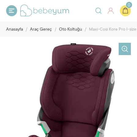
0
Anasayfa
/
Araç Gereç
/
Oto Koltuğu
/
Maxi-Cosi Kore Pro I-siz