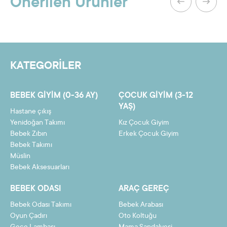
Önerilen Ürünler
3
2647,41 TL
7942,22 TL
Yorum yazmak için lütfen oturum açın.
4
2003,37 TL
8013,47 TL
5
1616,94 TL
8084,72 TL
KATEGORİLER
6
1359,33 TL
8155,97 TL
7
1175,32 TL
8227,22 TL
BEBEK GIYIM (0-36 AY)
ÇOCUK GIYIM (3-12
8
1037,31 TL
8298,47 TL
YAŞ)
Hastane çıkış
9
929,97 TL
8369,73 TL
Yenidoğan Takımı
Kız Çocuk Giyim
Bebek Zıbın
Erkek Çocuk Giyim
10
844,10 TL
8440,98 TL
Bebek Takımı
Müslin
11
773,84 TL
8512,23 TL
Bebek Aksesuarları
12
715,29 TL
8583,48 TL
BEBEK ODASI
ARAÇ GEREÇ
Bebek Odası Takımı
Bebek Arabası
Oyun Çadırı
Oto Koltuğu