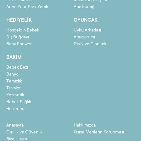
Gece Lambası
Mama Sandalyesi
Taksit
Taksit Tutarı
Toplam Tutar
Anne Yanı, Park Yatak
Ana Kucağı
2
3935,48 TL
7870,97 TL
HEDIYELIK
OYUNCAK
3
2647,41 TL
7942,22 TL
Hoşgeldin Bebek
Uyku Arkadaşı
4
2003,37 TL
8013,47 TL
Diş Buğdayı
Amigurumi
Baby Shower
Dişlik ve Çıngırak
5
1616,94 TL
8084,72 TL
BAKIM
6
1359,33 TL
8155,97 TL
Bebek Bezi
7
1175,32 TL
8227,22 TL
Banyo
8
1037,31 TL
8298,47 TL
Temizlik
Tuvalet
9
929,97 TL
8369,73 TL
Kozmetik
Bebek Sağlık
10
844,10 TL
8440,98 TL
Beslenme
11
773,84 TL
8512,23 TL
Anasayfa
Hakkımızda
12
715,29 TL
8583,48 TL
Gizlilik ve Güvenlik
Kişisel Verilerin Korunması
Bize Ulaşın