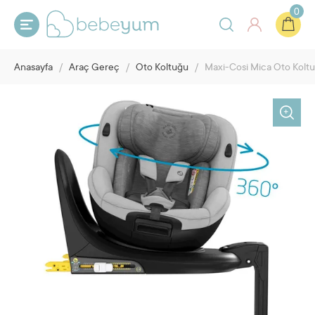
0
Anasayfa
/
Araç Gereç
/
Oto Koltuğu
/
Maxi-Cosi Mica Oto Kolt