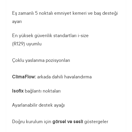
Eş zamanlı 5 noktalı emniyet kemeri ve baş desteği
ayarı
En yüksek güvenlik standartları i-size
(R129) uyumlu
Çoklu yaslanma pozisyonları
ClimaFlow:
arkada dahili havalandırma
Isofix
bağlantı noktaları
Ayarlanabilir destek ayağı
Doğru kurulum için
görsel ve sesli
göstergeler