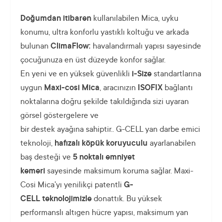
Doğumdan itibaren
kullanılabilen Mica, uyku
konumu, ultra konforlu yastıklı koltuğu ve arkada
bulunan
ClimaFlow:
havalandırmalı yapısı sayesinde
çocuğunuza en üst düzeyde konfor sağlar.
En yeni ve en yüksek güvenlikli
i
-Size
standartlarına
uygun
Maxi-cosi Mica
, aracınızın
ISOFIX
bağlantı
noktalarına doğru şekilde takıldığında sizi uyaran
görsel göstergelere ve
bir destek ayağına sahiptir.. G-CELL yan darbe emici
teknoloji,
hafızalı köpük koruyuculu
ayarlanabilen
baş desteği ve
5 noktalı emniyet
kemeri
sayesinde maksimum koruma sağlar. Maxi-
Cosi Mica'yı yenilikçi patentli
G-
CELL teknolojimizle
donattık. Bu yüksek
performanslı altıgen hücre yapısı, maksimum yan