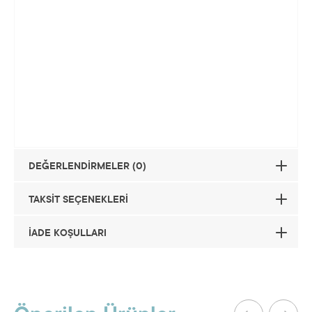
DEĞERLENDİRMELER (0)
TAKSİT SEÇENEKLERİ
İADE KOŞULLARI
Taksit
Taksit Tutarı
Toplam Tutar
Bu ürüne henüz hiç yorum
yapılmamış.
2
3935,48 TL
7870,97 TL