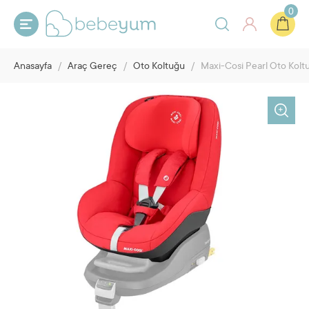
0
Anasayfa
/
Araç Gereç
/
Oto Koltuğu
/
Maxi-Cosi Pearl Oto Kol