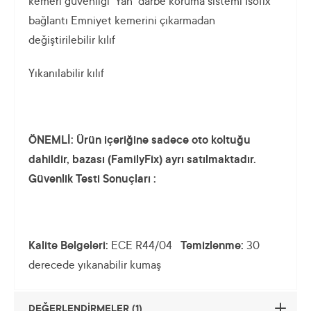
kemeri güvenliği Yan darbe koruma sistemi Isofix
bağlantı Emniyet kemerini çıkarmadan
değiştirilebilir kılıf
Yıkanılabilir kılıf
ÖNEMLİ: Ürün içeriğine sadece oto koltuğu
dahildir, bazası (FamilyFix) ayrı satılmaktadır.
Güvenlik Testi Sonuçları :
Kalite Belgeleri:
ECE R44/04
Temizlenme:
30
derecede yıkanabilir kumaş
DEĞERLENDİRMELER (1)