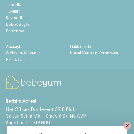
8
288,06 TL
2304,44 TL
Temizlik
Tuvalet
9
258,25 TL
2324,23 TL
Kozmetik
Bebek Sağlık
10
234,40 TL
2344,02 TL
Beslenme
11
214,89 TL
2363,80 TL
Anasayfa
Hakkımızda
12
198,63 TL
2383,59 TL
Gizlilik ve Güvenlik
Kişisel Verilerin Korunması
Bize Ulaşın
Taksit
Taksit Tutarı
Toplam Tutar
2
1092,86 TL
2185,73 TL
İletişim Adresi
3
735,17 TL
2205,51 TL
Nef Offices Dörtlevent 09 B Blok
4
556,33 TL
2225,30 TL
Sultan Selim Mh. Hümeyrâ Sk. No:7/79
Kağıthane - İSTANBUL
5
449,02 TL
2245,09 TL
6
377,48 TL
2264,87 TL