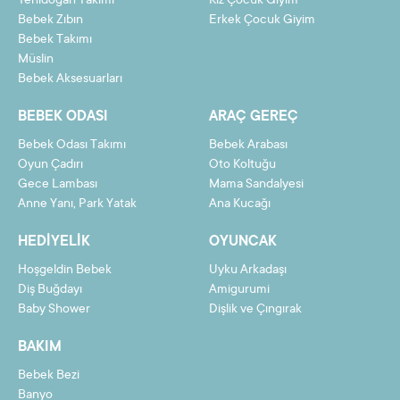
Yenidoğan Takımı
Kız Çocuk Giyim
Bebek Zıbın
Erkek Çocuk Giyim
10
234,40 TL
2344,02 TL
Bebek Takımı
Müslin
11
214,89 TL
2363,80 TL
Bebek Aksesuarları
12
198,63 TL
2383,59 TL
BEBEK ODASI
ARAÇ GEREÇ
Bebek Odası Takımı
Bebek Arabası
Oyun Çadırı
Oto Koltuğu
Gece Lambası
Mama Sandalyesi
Taksit
Taksit Tutarı
Toplam Tutar
Anne Yanı, Park Yatak
Ana Kucağı
2
1092,86 TL
2185,73 TL
HEDIYELIK
OYUNCAK
3
735,17 TL
2205,51 TL
Hoşgeldin Bebek
Uyku Arkadaşı
4
556,33 TL
2225,30 TL
Diş Buğdayı
Amigurumi
Baby Shower
Dişlik ve Çıngırak
5
449,02 TL
2245,09 TL
BAKIM
6
377,48 TL
2264,87 TL
Bebek Bezi
7
326,38 TL
2284,66 TL
Banyo