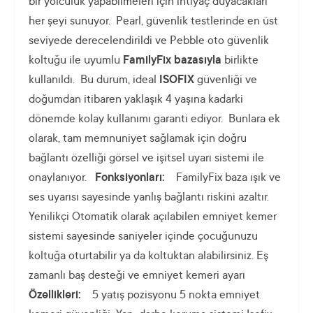
bir yolculuk yapabilmeleri için ihtiyaç duyacakları
her şeyi sunuyor. Pearl, güvenlik testlerinde en üst
seviyede derecelendirildi ve Pebble oto güvenlik
koltuğu ile uyumlu
FamilyFix bazasıyla
birlikte
kullanıldı. Bu durum, ideal
ISOFIX
güvenliği ve
doğumdan itibaren yaklaşık 4 yaşına kadarki
dönemde kolay kullanımı garanti ediyor. Bunlara ek
olarak, tam memnuniyet sağlamak için doğru
bağlantı özelliği görsel ve işitsel uyarı sistemi ile
onaylanıyor.
Fonksiyonları:
FamilyFix baza ışık ve
ses uyarısı sayesinde yanlış bağlantı riskini azaltır.
Yenilikçi Otomatik olarak açılabilen emniyet kemer
sistemi sayesinde saniyeler içinde çocuğunuzu
koltuğa oturtabilir ya da koltuktan alabilirsiniz. Eş
zamanlı baş desteği ve emniyet kemeri ayarı
Özellikleri:
5 yatış pozisyonu 5 nokta emniyet