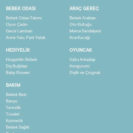
12
247,51 TL
2970,17 TL
BEBEK ODASI
ARAÇ GEREÇ
Bebek Odası Takımı
Bebek Arabası
Oyun Çadırı
Oto Koltuğu
Gece Lambası
Mama Sandalyesi
Taksit
Taksit Tutarı
Toplam Tutar
Anne Yanı, Park Yatak
Ana Kucağı
2
1361,81 TL
2723,62 TL
HEDIYELIK
OYUNCAK
3
916,09 TL
2748,27 TL
Hoşgeldin Bebek
Uyku Arkadaşı
4
693,23 TL
2772,93 TL
Diş Buğdayı
Amigurumi
Baby Shower
Dişlik ve Çıngırak
5
559,52 TL
2797,59 TL
BAKIM
6
470,37 TL
2822,24 TL
Bebek Bezi
7
406,70 TL
2846,90 TL
Banyo
8
358,94 TL
2871,55 TL
Temizlik
Tuvalet
9
321,80 TL
2896,21 TL
Kozmetik
Bebek Sağlık
10
292,09 TL
2920,86 TL