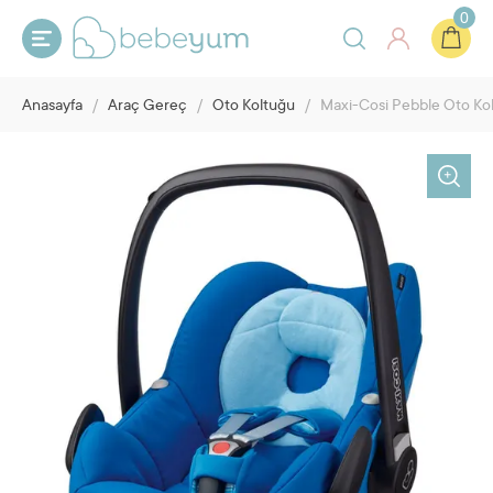
0
Anasayfa
/
Araç Gereç
/
Oto Koltuğu
/
Maxi-Cosi Pebble Oto Kol