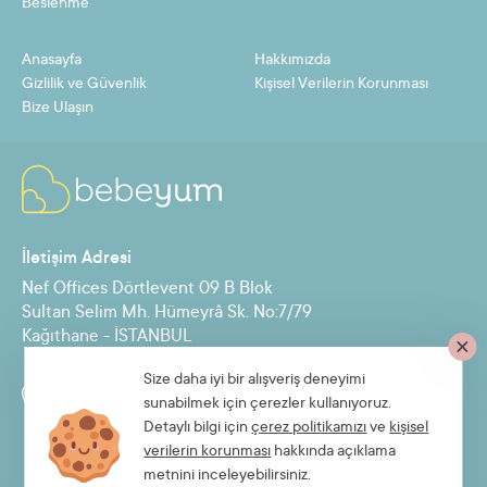
Beslenme
11
267,77 TL
2945,52 TL
Anasayfa
Hakkımızda
12
247,51 TL
2970,17 TL
Gizlilik ve Güvenlik
Kişisel Verilerin Korunması
Bize Ulaşın
Taksit
Taksit Tutarı
Toplam Tutar
2
1361,81 TL
2723,62 TL
İletişim Adresi
3
916,09 TL
2748,27 TL
Nef Offices Dörtlevent 09 B Blok
4
693,23 TL
2772,93 TL
Sultan Selim Mh. Hümeyrâ Sk. No:7/79
Kağıthane - İSTANBUL
5
559,52 TL
2797,59 TL
6
470,37 TL
2822,24 TL
Size daha iyi bir alışveriş deneyimi
Destek Hattı
sunabilmek için çerezler kullanıyoruz.
7
406,70 TL
2846,90 TL
0850 885 30 71
Detaylı bilgi için
çerez politikamızı
ve
kişisel
verilerin korunması
hakkında açıklama
8
358,94 TL
2871,55 TL
metnini inceleyebilirsiniz.