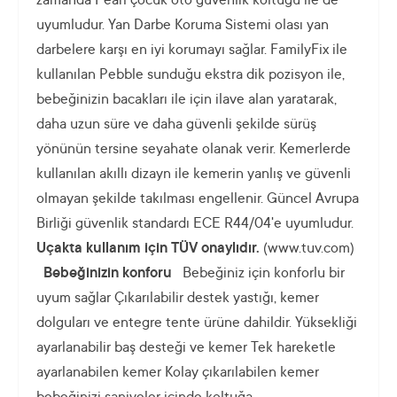
zamanda Pearl çocuk oto güvenlik koltuğu ile de
uyumludur. Yan Darbe Koruma Sistemi olası yan
darbelere karşı en iyi korumayı sağlar. FamilyFix ile
kullanılan Pebble sunduğu ekstra dik pozisyon ile,
bebeğinizin bacakları ile için ilave alan yaratarak,
daha uzun süre ve daha güvenli şekilde sürüş
yönünün tersine seyahate olanak verir. Kemerlerde
kullanılan akıllı dizayn ile kemerin yanlış ve güvenli
olmayan şekilde takılması engellenir. Güncel Avrupa
Birliği güvenlik standardı ECE R44/04'e uyumludur.
Uçakta kullanım için TÜV onaylıdır.
(www.tuv.com)
Bebeğinizin konforu
Bebeğiniz için konforlu bir
uyum sağlar Çıkarılabilir destek yastığı, kemer
dolguları ve entegre tente ürüne dahildir. Yüksekliği
ayarlanabilir baş desteği ve kemer Tek hareketle
ayarlanabilen kemer Kolay çıkarılabilen kemer