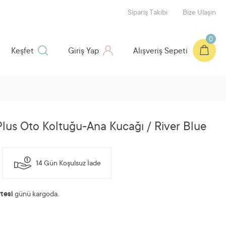
Sipariş Takibi
Bize Ulaşın
0
Keşfet
Giriş Yap
Alışveriş Sepeti
lus Oto Koltuğu-Ana Kucağı / River Blue
14 Gün Koşulsuz İade
tesi
günü kargoda.