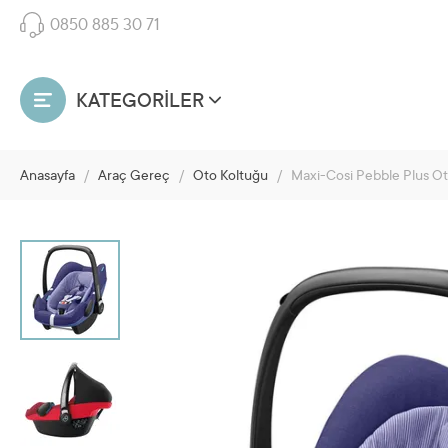
0850 885 30 71
KATEGORİLER
Anasayfa
/
Araç Gereç
/
Oto Koltuğu
/
Maxi-Cosi Pebble Plus Ot