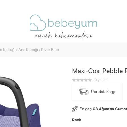
o Koltuğu-Ana Kucağı / River Blue
Maxi-Cosi Pebble P
Ücretsiz Kargo
En geç
08 Ağustos Cumar
Renk