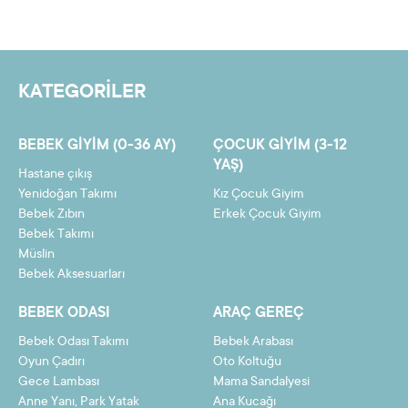
Yorum yazmak için lütfen oturum açın.
4
12,92 TL
51,70 TL
5
10,43 TL
52,16 TL
KATEGORİLER
6
8,77 TL
52,62 TL
7
7,58 TL
53,08 TL
BEBEK GIYIM (0-36 AY)
ÇOCUK GIYIM (3-12
8
6,69 TL
53,54 TL
YAŞ)
Hastane çıkış
9
6,00 TL
54,00 TL
Yenidoğan Takımı
Kız Çocuk Giyim
Bebek Zıbın
Erkek Çocuk Giyim
10
5,45 TL
54,46 TL
Bebek Takımı
Müslin
11
4,99 TL
54,91 TL
Bebek Aksesuarları
12
4,61 TL
55,37 TL
BEBEK ODASI
ARAÇ GEREÇ
Bebek Odası Takımı
Bebek Arabası
Oyun Çadırı
Oto Koltuğu
Gece Lambası
Mama Sandalyesi
Taksit
Taksit Tutarı
Toplam Tutar
Anne Yanı, Park Yatak
Ana Kucağı