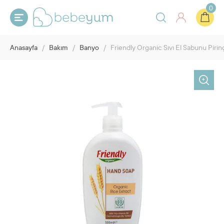
0
Anasayfa
/
Bakım
/
Banyo
/
Friendly Organic Sıvı El Sabunu Pirin