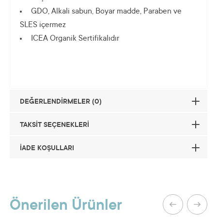
GDO, Alkali sabun, Boyar madde, Paraben ve
SLES içermez
ICEA Organik Sertifikalıdır
DEĞERLENDİRMELER (0)
TAKSİT SEÇENEKLERİ
İADE KOŞULLARI
Taksit
Taksit Tutarı
Toplam Tutar
Bu ürüne henüz hiç yorum
yapılmamış.
2
25,39 TL
50,78 TL
Önerilen Ürünler
3
17,08 TL
51,24 TL