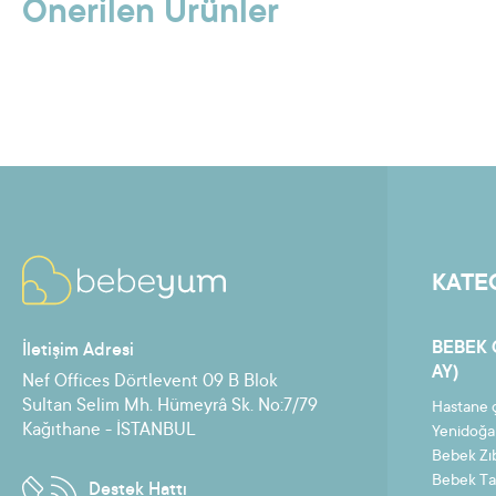
Önerilen Ürünler
KATE
BEBEK 
İletişim Adresi
AY)
Nef Offices Dörtlevent 09 B Blok
Sultan Selim Mh. Hümeyrâ Sk. No:7/79
Hastane ç
Kağıthane - İSTANBUL
Yenidoğa
Bebek Zı
Bebek Ta
Destek Hattı