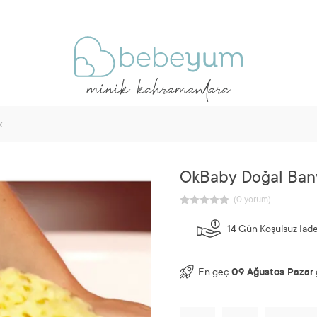
k
OkBaby Doğal Bany
14 Gün Koşulsuz İad
En geç
09 Ağustos Pazar