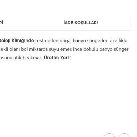
Rİ
İADE KOŞULLARI
loji Kliniğinde
test edilen doğal banyo süngerleri özellikle
enekli olanı bol miktarda suyu emer, ince dokulu banyo süngeri
osuna atık bırakmaz.
Üretim Yeri :