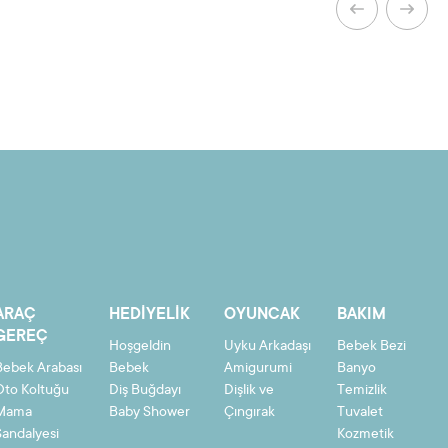
ARAÇ
HEDIYELIK
OYUNCAK
BAKIM
GEREÇ
Hoşgeldin
Uyku Arkadaşı
Bebek Bezi
Bebek Arabası
Bebek
Amigurumi
Banyo
Oto Koltuğu
Diş Buğdayı
Dişlik ve
Temizlik
Mama
Baby Shower
Çıngırak
Tuvalet
Sandalyesi
Kozmetik