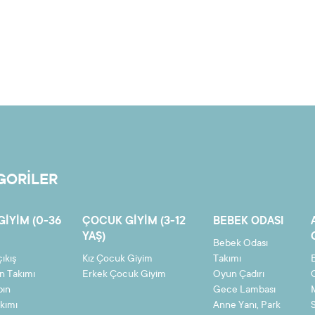
GORİLER
GIYIM (0-36
ÇOCUK GIYIM (3-12
BEBEK ODASI
YAŞ)
Bebek Odası
ıkış
Kız Çocuk Giyim
Takımı
n Takımı
Erkek Çocuk Giyim
Oyun Çadırı
bın
Gece Lambası
kımı
Anne Yanı, Park