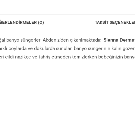
ĞERLENDİRMELER (0)
TAKSİT SEÇENEKLE
 banyo süngerleri Akdeniz’den çıkarılmaktadır.
Sienna Dermato
. Farklı boylarda ve dokularda sunulan banyo süngerinin kalın göz
ri cildi nazikçe ve tahriş etmeden temizlerken bebeğinizin bany