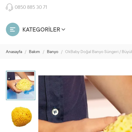
0850 885 30 71
KATEGORİLER
Anasayfa
/
Bakım
/
Banyo
/
OkBaby Doğal Banyo Süngeri / Büyü