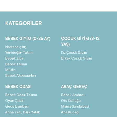
Yorum yazmak için lütfen oturum açın.
4
22,70 TL
90,81 TL
5
18,32 TL
91,62 TL
KATEGORİLER
6
15,40 TL
92,43 TL
7
13,32 TL
93,24 TL
BEBEK GIYIM (0-36 AY)
ÇOCUK GIYIM (3-12
8
11,76 TL
94,04 TL
YAŞ)
Hastane çıkış
9
10,54 TL
94,85 TL
Yenidoğan Takımı
Kız Çocuk Giyim
Bebek Zıbın
Erkek Çocuk Giyim
10
9,57 TL
95,66 TL
Bebek Takımı
Müslin
11
8,77 TL
96,47 TL
Bebek Aksesuarları
12
8,11 TL
97,27 TL
BEBEK ODASI
ARAÇ GEREÇ
Bebek Odası Takımı
Bebek Arabası
Oyun Çadırı
Oto Koltuğu
Gece Lambası
Mama Sandalyesi
Taksit
Taksit Tutarı
Toplam Tutar
Anne Yanı, Park Yatak
Ana Kucağı