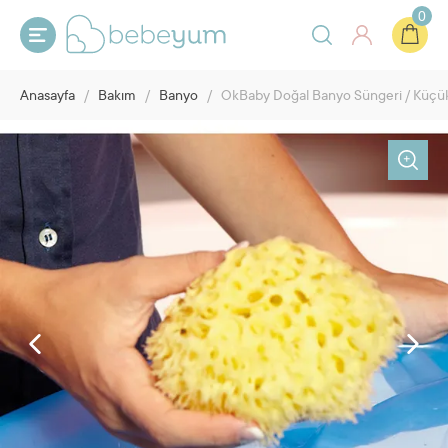
0
Anasayfa
/
Bakım
/
Banyo
/
OkBaby Doğal Banyo Süngeri / Küçü