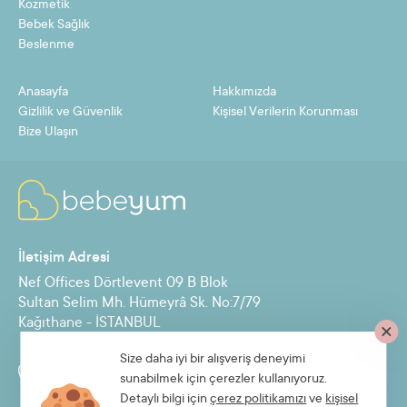
Kozmetik
Bebek Sağlık
10
52,22 TL
522,17 TL
Beslenme
11
47,87 TL
526,57 TL
Anasayfa
Hakkımızda
12
44,25 TL
530,98 TL
Gizlilik ve Güvenlik
Kişisel Verilerin Korunması
Bize Ulaşın
Taksit
Taksit Tutarı
Toplam Tutar
2
243,45 TL
486,91 TL
İletişim Adresi
3
163,77 TL
491,31 TL
Nef Offices Dörtlevent 09 B Blok
4
123,93 TL
495,72 TL
Sultan Selim Mh. Hümeyrâ Sk. No:7/79
Kağıthane - İSTANBUL
5
100,03 TL
500,13 TL
6
84,09 TL
504,54 TL
Size daha iyi bir alışveriş deneyimi
Destek Hattı
sunabilmek için çerezler kullanıyoruz.
7
72,71 TL
508,94 TL
0850 885 30 71
Detaylı bilgi için
çerez politikamızı
ve
kişisel