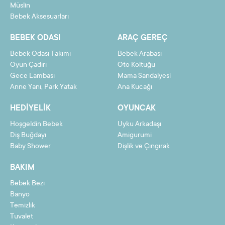
Müslin
11
47,87 TL
526,57 TL
Bebek Aksesuarları
12
44,25 TL
530,98 TL
BEBEK ODASI
ARAÇ GEREÇ
Bebek Odası Takımı
Bebek Arabası
Oyun Çadırı
Oto Koltuğu
Gece Lambası
Mama Sandalyesi
Taksit
Taksit Tutarı
Toplam Tutar
Anne Yanı, Park Yatak
Ana Kucağı
2
243,45 TL
486,91 TL
HEDIYELIK
OYUNCAK
3
163,77 TL
491,31 TL
Hoşgeldin Bebek
Uyku Arkadaşı
4
123,93 TL
495,72 TL
Diş Buğdayı
Amigurumi
Baby Shower
Dişlik ve Çıngırak
5
100,03 TL
500,13 TL
BAKIM
6
84,09 TL
504,54 TL
Bebek Bezi
7
72,71 TL
508,94 TL
Banyo
8
64,17 TL
513,35 TL
Temizlik
Tuvalet
9
57,53 TL
517,76 TL