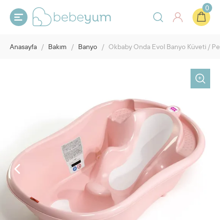
0
Anasayfa
/
Bakım
/
Banyo
/
Okbaby Onda Evol Banyo Küveti / 