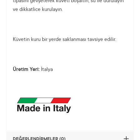
tıpasını gevşeterek küveti boşaltın, su ile durulayın
ve dikkatlice kurulayın.
Küvetin kuru bir yerde saklanması tavsiye edilir.
Üretim Yeri:
İtalya
DEĞERLENDİRMELER (0)