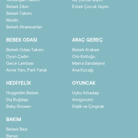
Yenidoğan Takımı
Kız Çocuk Giyim
Bebek Zıbın
Erkek Çocuk Giyim
10
52,22 TL
522,17 TL
Bebek Takımı
Müslin
11
47,87 TL
526,57 TL
Bebek Aksesuarları
12
44,25 TL
530,98 TL
BEBEK ODASI
ARAÇ GEREÇ
Bebek Odası Takımı
Bebek Arabası
Oyun Çadırı
Oto Koltuğu
Gece Lambası
Mama Sandalyesi
Taksit
Taksit Tutarı
Toplam Tutar
Anne Yanı, Park Yatak
Ana Kucağı
2
243,45 TL
486,91 TL
HEDIYELIK
OYUNCAK
3
163,77 TL
491,31 TL
Hoşgeldin Bebek
Uyku Arkadaşı
4
123,93 TL
495,72 TL
Diş Buğdayı
Amigurumi
Baby Shower
Dişlik ve Çıngırak
5
100,03 TL
500,13 TL
BAKIM
6
84,09 TL
504,54 TL
Bebek Bezi
7
72,71 TL
508,94 TL
Banyo