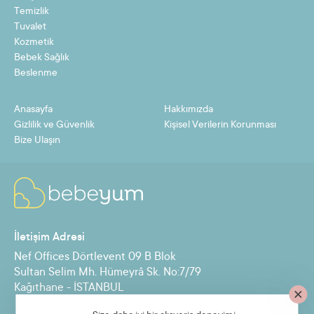
8
64,17 TL
513,35 TL
Temizlik
Tuvalet
9
57,53 TL
517,76 TL
Kozmetik
Bebek Sağlık
10
52,22 TL
522,17 TL
Beslenme
11
47,87 TL
526,57 TL
Anasayfa
Hakkımızda
12
44,25 TL
530,98 TL
Gizlilik ve Güvenlik
Kişisel Verilerin Korunması
Bize Ulaşın
Taksit
Taksit Tutarı
Toplam Tutar
2
243,45 TL
486,91 TL
İletişim Adresi
3
163,77 TL
491,31 TL
Nef Offices Dörtlevent 09 B Blok
4
123,93 TL
495,72 TL
Sultan Selim Mh. Hümeyrâ Sk. No:7/79
Kağıthane - İSTANBUL
5
100,03 TL
500,13 TL
6
84,09 TL
504,54 TL