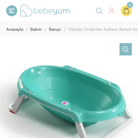
0
Anasayfa
/
Bakım
/
Banyo
/
Okbaby Onda Slim Katlanır Bebek Küv