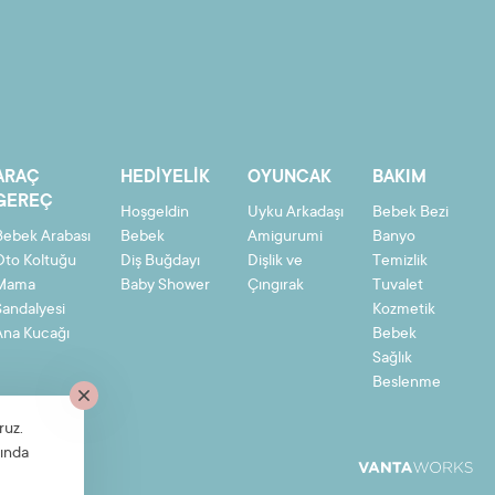
ARAÇ
HEDIYELIK
OYUNCAK
BAKIM
GEREÇ
Hoşgeldin
Uyku Arkadaşı
Bebek Bezi
Bebek Arabası
Bebek
Amigurumi
Banyo
Oto Koltuğu
Diş Buğdayı
Dişlik ve
Temizlik
Mama
Baby Shower
Çıngırak
Tuvalet
Sandalyesi
Kozmetik
Ana Kucağı
Bebek
Sağlık
Beslenme
ruz.
ında
Bize Ulaşın