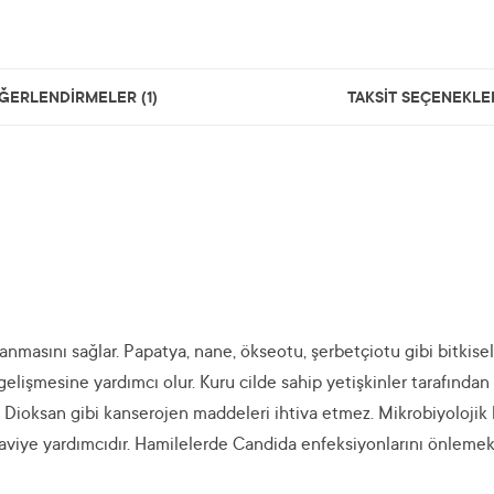
ĞERLENDİRMELER (1)
TAKSİT SEÇENEKLE
anmasını sağlar. Papatya, nane, ökseotu, şerbetçiotu gibi bitkise
lişmesine yardımcı olur. Kuru cilde sahip yetişkinler tarafından da
 Dioksan gibi kanserojen maddeleri ihtiva etmez. Mikrobiyolojik 
edaviye yardımcıdır. Hamilelerde Candida enfeksiyonlarını önlemek 