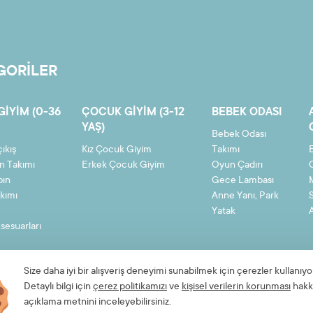
GORİLER
GIYIM (0-36
ÇOCUK GIYIM (3-12
BEBEK ODASI
YAŞ)
Bebek Odası
ıkış
Kız Çocuk Giyim
Takımı
n Takımı
Erkek Çocuk Giyim
Oyun Çadırı
bın
Gece Lambası
kımı
Anne Yanı, Park
Yatak
sesuarları
Size daha iyi bir alışveriş deneyimi sunabilmek için çerezler kullanıyo
Detaylı bilgi için
çerez politikamızı
ve
kişisel verilerin korunması
hakk
Hakkımızda
Gizlilik ve Güvenlik
Kişisel Verilerin Korunması
açıklama metnini inceleyebilirsiniz.