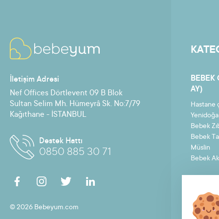
KATE
BEBEK 
İletişim Adresi
AY)
Nef Offices Dörtlevent 09 B Blok
Sultan Selim Mh. Hümeyrâ Sk. No:7/79
Hastane ç
Kağıthane - İSTANBUL
Yenidoğa
Bebek Zı
Bebek Ta
Destek Hattı
Müslin
0850 885 30 71
Bebek Ak
© 2026 Bebeyum.com
Anasayfa