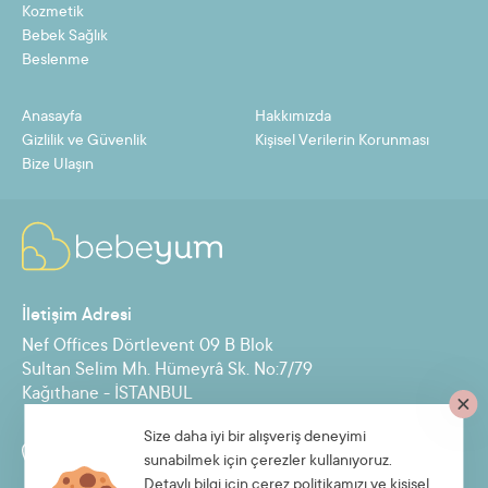
9
8,45 TL
76,08 TL
Kozmetik
Bebek Sağlık
10
7,67 TL
76,73 TL
Beslenme
11
7,03 TL
77,37 TL
Anasayfa
Hakkımızda
12
6,50 TL
78,02 TL
Gizlilik ve Güvenlik
Kişisel Verilerin Korunması
Bize Ulaşın
Taksit
Taksit Tutarı
Toplam Tutar
2
35,77 TL
71,55 TL
İletişim Adresi
3
24,06 TL
72,19 TL
Nef Offices Dörtlevent 09 B Blok
4
18,21 TL
72,84 TL
Sultan Selim Mh. Hümeyrâ Sk. No:7/79
Kağıthane - İSTANBUL
5
14,70 TL
73,49 TL
6
12,36 TL
74,14 TL
Size daha iyi bir alışveriş deneyimi
Destek Hattı
sunabilmek için çerezler kullanıyoruz.
7
10,68 TL
74,78 TL
0850 885 30 71
Detaylı bilgi için
çerez politikamızı
ve
kişisel