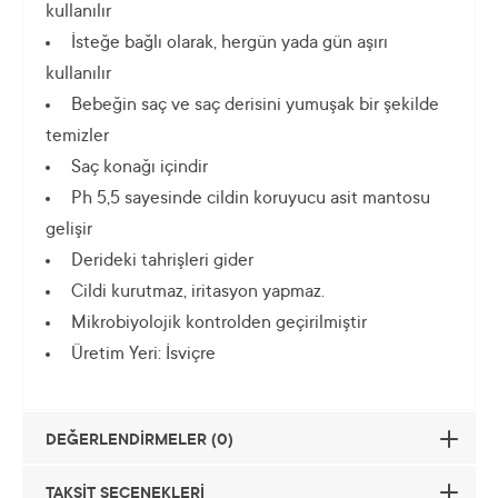
kullanılır
İsteğe bağlı olarak, hergün yada gün aşırı
kullanılır
Bebeğin saç ve saç derisini yumuşak bir şekilde
temizler
Saç konağı içindir
Ph 5,5 sayesinde cildin koruyucu asit mantosu
gelişir
Derideki tahrişleri gider
Cildi kurutmaz, iritasyon yapmaz.
Mikrobiyolojik kontrolden geçirilmiştir
Üretim Yeri: İsviçre
DEĞERLENDİRMELER (0)
TAKSİT SEÇENEKLERİ