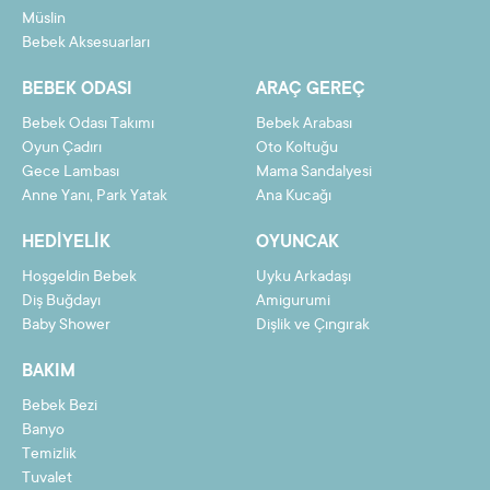
Müslin
11
7,03 TL
77,37 TL
Bebek Aksesuarları
12
6,50 TL
78,02 TL
BEBEK ODASI
ARAÇ GEREÇ
Bebek Odası Takımı
Bebek Arabası
Oyun Çadırı
Oto Koltuğu
Gece Lambası
Mama Sandalyesi
Taksit
Taksit Tutarı
Toplam Tutar
Anne Yanı, Park Yatak
Ana Kucağı
2
35,77 TL
71,55 TL
HEDIYELIK
OYUNCAK
3
24,06 TL
72,19 TL
Hoşgeldin Bebek
Uyku Arkadaşı
4
18,21 TL
72,84 TL
Diş Buğdayı
Amigurumi
Baby Shower
Dişlik ve Çıngırak
5
14,70 TL
73,49 TL
BAKIM
6
12,36 TL
74,14 TL
Bebek Bezi
7
10,68 TL
74,78 TL
Banyo
8
9,43 TL
75,43 TL
Temizlik
Tuvalet