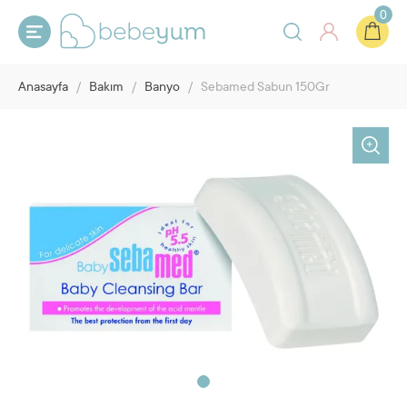
0
Anasayfa
/
Bakım
/
Banyo
/
Sebamed Sabun 150Gr