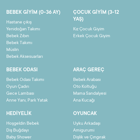
7
6,50 TL
45,48 TL
BEBEK GIYIM (0-36 AY)
ÇOCUK GIYIM (3-12
8
5,73 TL
45,87 TL
YAŞ)
Hastane çıkış
9
5,14 TL
46,27 TL
Yenidoğan Takımı
Kız Çocuk Giyim
Bebek Zıbın
Erkek Çocuk Giyim
10
4,67 TL
46,66 TL
Bebek Takımı
Müslin
11
4,28 TL
47,05 TL
Bebek Aksesuarları
12
3,95 TL
47,45 TL
BEBEK ODASI
ARAÇ GEREÇ
Bebek Odası Takımı
Bebek Arabası
Oyun Çadırı
Oto Koltuğu
Gece Lambası
Mama Sandalyesi
Taksit
Taksit Tutarı
Toplam Tutar
Anne Yanı, Park Yatak
Ana Kucağı
2
21,75 TL
43,51 TL
HEDIYELIK
OYUNCAK
3
14,63 TL
43,90 TL
Hoşgeldin Bebek
Uyku Arkadaşı
4
11,07 TL
44,30 TL
Diş Buğdayı
Amigurumi
Baby Shower
Dişlik ve Çıngırak
5
8,94 TL
44,69 TL