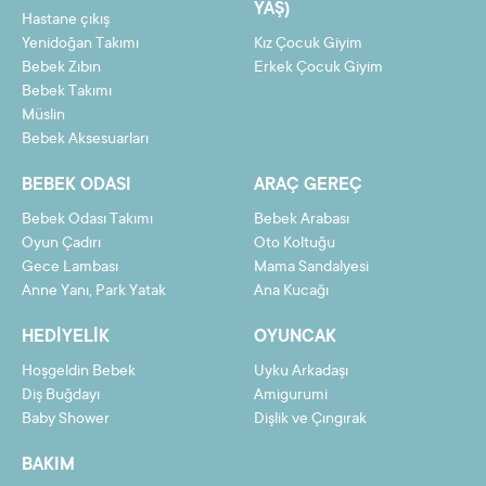
8
2,31 TL
18,50 TL
YAŞ)
Hastane çıkış
9
2,07 TL
18,66 TL
Yenidoğan Takımı
Kız Çocuk Giyim
Bebek Zıbın
Erkek Çocuk Giyim
10
1,88 TL
18,82 TL
Bebek Takımı
Müslin
11
1,73 TL
18,98 TL
Bebek Aksesuarları
12
1,59 TL
19,14 TL
BEBEK ODASI
ARAÇ GEREÇ
Bebek Odası Takımı
Bebek Arabası
Oyun Çadırı
Oto Koltuğu
Gece Lambası
Mama Sandalyesi
Taksit
Taksit Tutarı
Toplam Tutar
Anne Yanı, Park Yatak
Ana Kucağı
2
8,77 TL
17,55 TL
HEDIYELIK
OYUNCAK
3
5,90 TL
17,71 TL
Hoşgeldin Bebek
Uyku Arkadaşı
4
4,47 TL
17,87 TL
Diş Buğdayı
Amigurumi
Baby Shower
Dişlik ve Çıngırak
5
3,61 TL
18,03 TL
BAKIM
6
3,03 TL
18,18 TL