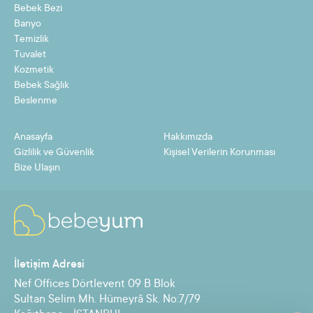
Bebek Bezi
7
2,62 TL
18,34 TL
Banyo
8
2,31 TL
18,50 TL
Temizlik
Tuvalet
9
2,07 TL
18,66 TL
Kozmetik
Bebek Sağlık
10
1,88 TL
18,82 TL
Beslenme
11
1,73 TL
18,98 TL
Anasayfa
Hakkımızda
12
1,59 TL
19,14 TL
Gizlilik ve Güvenlik
Kişisel Verilerin Korunması
Bize Ulaşın
Taksit
Taksit Tutarı
Toplam Tutar
2
8,77 TL
17,55 TL
İletişim Adresi
3
5,90 TL
17,71 TL
Nef Offices Dörtlevent 09 B Blok
4
4,47 TL
17,87 TL
Sultan Selim Mh. Hümeyrâ Sk. No:7/79