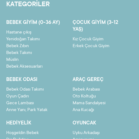
KATEGORİLER
6
7,33 TL
44,01 TL
7
6,34 TL
44,39 TL
BEBEK GIYIM (0-36 AY)
ÇOCUK GIYIM (3-12
8
5,60 TL
44,78 TL
YAŞ)
Hastane çıkış
9
5,02 TL
45,16 TL
Yenidoğan Takımı
Kız Çocuk Giyim
Bebek Zıbın
Erkek Çocuk Giyim
10
4,55 TL
45,55 TL
Bebek Takımı
Müslin
11
4,18 TL
45,93 TL
Bebek Aksesuarları
12
3,86 TL
46,32 TL
BEBEK ODASI
ARAÇ GEREÇ
Bebek Odası Takımı
Bebek Arabası
Oyun Çadırı
Oto Koltuğu
Gece Lambası
Mama Sandalyesi
Taksit
Taksit Tutarı
Toplam Tutar
Anne Yanı, Park Yatak
Ana Kucağı
2
21,24 TL
42,47 TL
HEDIYELIK
OYUNCAK
3
14,29 TL
42,86 TL
Hoşgeldin Bebek
Uyku Arkadaşı
4
10,81 TL
43,24 TL