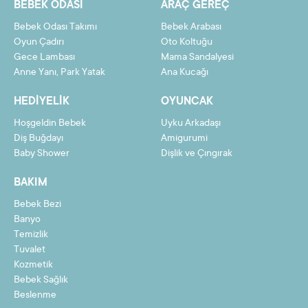
BEBEK ODASI
ARAÇ GEREÇ
Bebek Odası Takımı
Bebek Arabası
Oyun Çadırı
Oto Koltuğu
Gece Lambası
Mama Sandalyesi
Taksit
Taksit Tutarı
Toplam Tutar
Anne Yanı, Park Yatak
Ana Kucağı
2
20,20 TL
40,39 TL
HEDIYELIK
OYUNCAK
3
13,59 TL
40,76 TL
Hoşgeldin Bebek
Uyku Arkadaşı
4
10,28 TL
41,13 TL
Diş Buğdayı
Amigurumi
Baby Shower
Dişlik ve Çıngırak
5
8,30 TL
41,49 TL
BAKIM
6
6,98 TL
41,86 TL
Bebek Bezi
7
6,03 TL
42,22 TL
Banyo
8
5,32 TL
42,59 TL
Temizlik
Tuvalet
9
4,77 TL
42,95 TL
Kozmetik
Bebek Sağlık
10
4,33 TL
43,32 TL
Beslenme