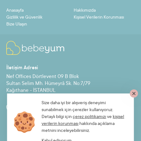
11
3,97 TL
43,68 TL
Anasayfa
Hakkımızda
12
3,67 TL
44,05 TL
Gizlilik ve Güvenlik
Kişisel Verilerin Korunması
Bize Ulaşın
Taksit
Taksit Tutarı
Toplam Tutar
2
20,20 TL
40,39 TL
İletişim Adresi
3
13,59 TL
40,76 TL
Nef Offices Dörtlevent 09 B Blok
4
10,28 TL
41,13 TL
Sultan Selim Mh. Hümeyrâ Sk. No:7/79
Kağıthane - İSTANBUL
5
8,30 TL
41,49 TL
6
6,98 TL
41,86 TL
Size daha iyi bir alışveriş deneyimi
Destek Hattı
sunabilmek için çerezler kullanıyoruz.
7
6,03 TL
42,22 TL
0850 885 30 71
Detaylı bilgi için
çerez politikamızı
ve
kişisel
verilerin korunması
hakkında açıklama
8
5,32 TL
42,59 TL
metnini inceleyebilirsiniz.
9
4,77 TL
42,95 TL