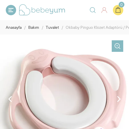
0
Anasayfa
/
Bakım
/
Tuvalet
/
Okbaby Pinguo Klozet Adaptörü / 