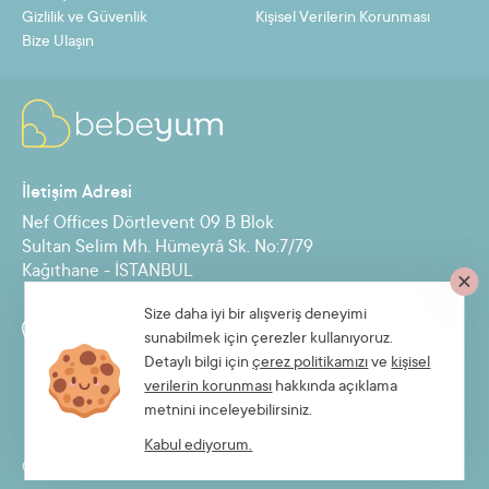
Gizlilik ve Güvenlik
Kişisel Verilerin Korunması
Bize Ulaşın
Taksit
Taksit Tutarı
Toplam Tutar
2
126,11 TL
252,23 TL
İletişim Adresi
3
84,84 TL
254,51 TL
Nef Offices Dörtlevent 09 B Blok
4
64,20 TL
256,79 TL
Sultan Selim Mh. Hümeyrâ Sk. No:7/79
Kağıthane - İSTANBUL
5
51,82 TL
259,08 TL
6
43,56 TL
261,36 TL
Size daha iyi bir alışveriş deneyimi
Destek Hattı
sunabilmek için çerezler kullanıyoruz.
7
37,66 TL
263,64 TL
0850 885 30 71
Detaylı bilgi için
çerez politikamızı
ve
kişisel
verilerin korunması
hakkında açıklama
8
33,24 TL
265,93 TL
metnini inceleyebilirsiniz.
9
29,80 TL
268,21 TL
Kabul ediyorum.
© 2026 Bebeyum.com
10
27,05 TL
270,49 TL