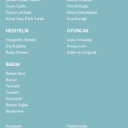
Bebek Odası Takımı
Bebek Arabası
Oyun Çadırı
Oto Koltuğu
Gece Lambası
Mama Sandalyesi
Taksit
Taksit Tutarı
Toplam Tutar
Anne Yanı, Park Yatak
Ana Kucağı
2
126,11 TL
252,23 TL
HEDIYELIK
OYUNCAK
3
84,84 TL
254,51 TL
Hoşgeldin Bebek
Uyku Arkadaşı
4
64,20 TL
256,79 TL
Diş Buğdayı
Amigurumi
Baby Shower
Dişlik ve Çıngırak
5
51,82 TL
259,08 TL
BAKIM
6
43,56 TL
261,36 TL
Bebek Bezi
7
37,66 TL
263,64 TL
Banyo
8
33,24 TL
265,93 TL
Temizlik
Tuvalet
9
29,80 TL
268,21 TL
Kozmetik
Bebek Sağlık
10
27,05 TL
270,49 TL
Beslenme
11
24,80 TL
272,78 TL
Anasayfa
Hakkımızda
12
22,92 TL
275,06 TL