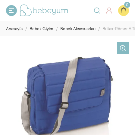
0
Anasayfa
/
Bebek Giyim
/
Bebek Aksesuarları
/
Britax-Römer Aff