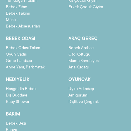
Yenidoğan Takımı
Kız Çocuk Giyim
Bebek Zıbın
Erkek Çocuk Giyim
10
27,27 TL
272,72 TL
Bebek Takımı
Müslin
11
25,00 TL
275,02 TL
Bebek Aksesuarları
12
23,11 TL
277,32 TL
BEBEK ODASI
ARAÇ GEREÇ
Bebek Odası Takımı
Bebek Arabası
Oyun Çadırı
Oto Koltuğu
Gece Lambası
Mama Sandalyesi
Taksit
Taksit Tutarı
Toplam Tutar
Anne Yanı, Park Yatak
Ana Kucağı
2
127,15 TL
254,30 TL
HEDIYELIK
OYUNCAK
3
85,54 TL
256,61 TL
Hoşgeldin Bebek
Uyku Arkadaşı
4
64,73 TL
258,91 TL
Diş Buğdayı
Amigurumi
Baby Shower
Dişlik ve Çıngırak
5
52,24 TL
261,21 TL
BAKIM
6
43,92 TL
263,51 TL
Bebek Bezi
7
37,97 TL
265,81 TL
Banyo