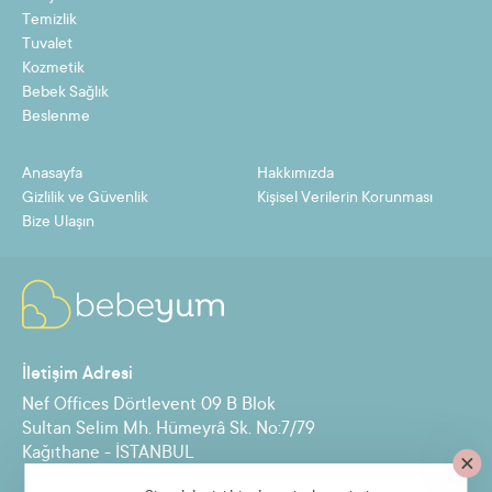
8
33,51 TL
268,12 TL
Temizlik
Tuvalet
9
30,05 TL
270,42 TL
Kozmetik
Bebek Sağlık
10
27,27 TL
272,72 TL
Beslenme
11
25,00 TL
275,02 TL
Anasayfa
Hakkımızda
12
23,11 TL
277,32 TL
Gizlilik ve Güvenlik
Kişisel Verilerin Korunması
Bize Ulaşın
Taksit
Taksit Tutarı
Toplam Tutar
2
127,15 TL
254,30 TL
İletişim Adresi
3
85,54 TL
256,61 TL
Nef Offices Dörtlevent 09 B Blok
4
64,73 TL
258,91 TL
Sultan Selim Mh. Hümeyrâ Sk. No:7/79
Kağıthane - İSTANBUL
5
52,24 TL
261,21 TL
6
43,92 TL
263,51 TL