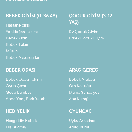
cok dayanikli bir canta malzemesi
7
177,84 TL
1244,85 TL
baya kaliteli guzel bi urun sorgusuz
BEBEK GIYIM (0-36 AY)
ÇOCUK GIYIM (3-12
alabilirsiniz
8
156,95 TL
1255,63 TL
YAŞ)
Hastane çıkış
9
140,71 TL
1266,41 TL
Yenidoğan Takımı
Kız Çocuk Giyim
Bebek Zıbın
Erkek Çocuk Giyim
10
127,72 TL
1277,19 TL
Bebek Takımı
Müslin
11
117,09 TL
1287,97 TL
Bebek Aksesuarları
12
108,23 TL
1298,75 TL
BEBEK ODASI
ARAÇ GEREÇ
Bebek Odası Takımı
Bebek Arabası
Oyun Çadırı
Oto Koltuğu
Gece Lambası
Mama Sandalyesi
Taksit
Taksit Tutarı
Toplam Tutar
Anne Yanı, Park Yatak
Ana Kucağı
2
595,47 TL
1190,94 TL
HEDIYELIK
OYUNCAK
3
400,57 TL
1201,72 TL
Hoşgeldin Bebek
Uyku Arkadaşı
4
303,13 TL
1212,50 TL
Diş Buğdayı
Amigurumi