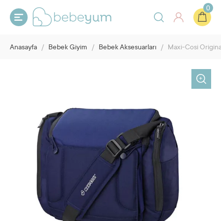
0
Anasayfa
/
Bebek Giyim
/
Bebek Aksesuarları
/
Maxi-Cosi Origina