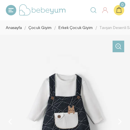
0
Anasayfa
/
Çocuk Giyim
/
Erkek Çocuk Giyim
/
Tavşan Desenli 