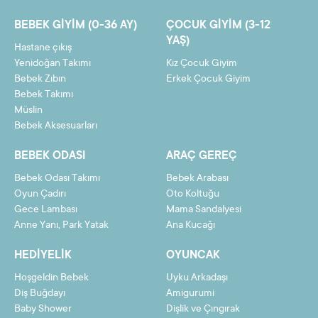
7
7,89 TL
55,25 TL
BEBEK GIYIM (0-36 AY)
ÇOCUK GIYIM (3-12
8
6,97 TL
55,73 TL
YAŞ)
Hastane çıkış
9
6,24 TL
56,20 TL
Yenidoğan Takımı
Kız Çocuk Giyim
Bebek Zıbın
Erkek Çocuk Giyim
10
5,67 TL
56,68 TL
Bebek Takımı
Müslin
11
5,20 TL
57,16 TL
Bebek Aksesuarları
12
4,80 TL
57,64 TL
BEBEK ODASI
ARAÇ GEREÇ
Bebek Odası Takımı
Bebek Arabası
Oyun Çadırı
Oto Koltuğu
Gece Lambası
Mama Sandalyesi
Taksit
Taksit Tutarı
Toplam Tutar
Anne Yanı, Park Yatak
Ana Kucağı
2
26,43 TL
52,85 TL
HEDIYELIK
OYUNCAK
3
17,78 TL
53,33 TL
Hoşgeldin Bebek
Uyku Arkadaşı
4
13,45 TL
53,81 TL
Diş Buğdayı
Amigurumi
Baby Shower
Dişlik ve Çıngırak
5
10,86 TL
54,29 TL