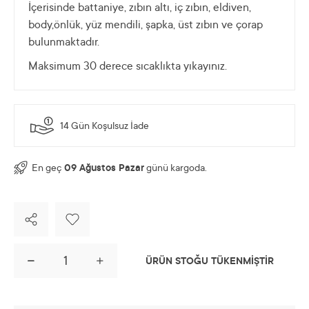
İçerisinde battaniye, zıbın altı, iç zıbın, eldiven,
body,önlük, yüz mendili, şapka, üst zıbın ve çorap
bulunmaktadır.
Maksimum 30 derece sıcaklıkta yıkayınız.
14 Gün Koşulsuz İade
En geç
09 Ağustos Pazar
günü kargoda.
ÜRÜN STOĞU TÜKENMİŞTİR