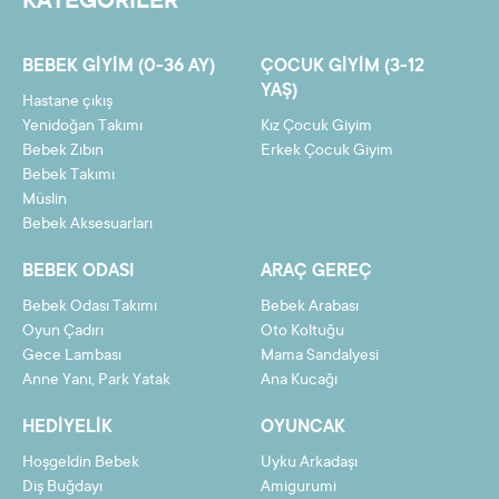
KATEGORİLER
6
23,30 TL
139,77 TL
7
20,14 TL
140,99 TL
BEBEK GIYIM (0-36 AY)
ÇOCUK GIYIM (3-12
8
17,78 TL
142,21 TL
YAŞ)
Hastane çıkış
9
15,94 TL
143,44 TL
Yenidoğan Takımı
Kız Çocuk Giyim
Bebek Zıbın
Erkek Çocuk Giyim
10
14,47 TL
144,66 TL
Bebek Takımı
Müslin
11
13,26 TL
145,88 TL
Bebek Aksesuarları
12
12,26 TL
147,10 TL
BEBEK ODASI
ARAÇ GEREÇ
Bebek Odası Takımı
Bebek Arabası
Oyun Çadırı
Oto Koltuğu
Gece Lambası
Mama Sandalyesi
Taksit
Taksit Tutarı
Toplam Tutar
Anne Yanı, Park Yatak
Ana Kucağı
2
67,44 TL
134,89 TL
HEDIYELIK
OYUNCAK
3
45,37 TL
136,11 TL
Hoşgeldin Bebek
Uyku Arkadaşı
4
34,33 TL
137,33 TL
Diş Buğdayı
Amigurumi