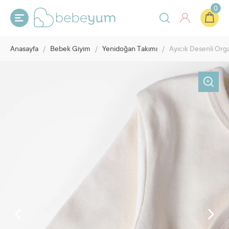
0
Anasayfa
/
Bebek Giyim
/
Yenidoğan Takımı
/
Ayıcık Desenli Org