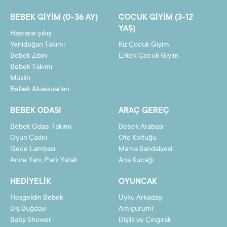
7
19,38 TL
135,68 TL
BEBEK GIYIM (0-36 AY)
ÇOCUK GIYIM (3-12
8
17,11 TL
136,85 TL
YAŞ)
Hastane çıkış
9
15,34 TL
138,03 TL
Yenidoğan Takımı
Kız Çocuk Giyim
Bebek Zıbın
Erkek Çocuk Giyim
10
13,92 TL
139,20 TL
Bebek Takımı
Müslin
11
12,76 TL
140,38 TL
Bebek Aksesuarları
12
11,80 TL
141,55 TL
BEBEK ODASI
ARAÇ GEREÇ
Bebek Odası Takımı
Bebek Arabası
Oyun Çadırı
Oto Koltuğu
Gece Lambası
Mama Sandalyesi
Taksit
Taksit Tutarı
Toplam Tutar
Anne Yanı, Park Yatak
Ana Kucağı
2
64,90 TL
129,80 TL
HEDIYELIK
OYUNCAK
3
43,66 TL
130,98 TL
Hoşgeldin Bebek
Uyku Arkadaşı
4
33,04 TL
132,15 TL
Diş Buğdayı
Amigurumi
Baby Shower
Dişlik ve Çıngırak
5
26,67 TL
133,33 TL