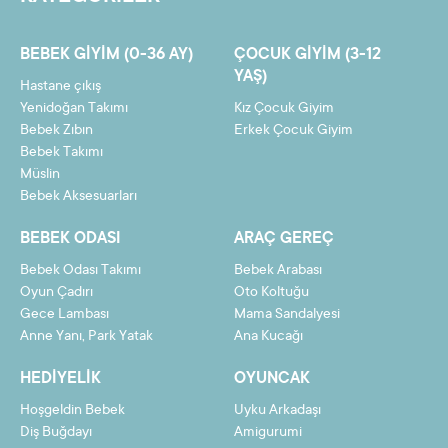
7
10,53 TL
73,70 TL
BEBEK GIYIM (0-36 AY)
ÇOCUK GIYIM (3-12
8
9,29 TL
74,34 TL
YAŞ)
Hastane çıkış
9
8,33 TL
74,98 TL
Yenidoğan Takımı
Kız Çocuk Giyim
Bebek Zıbın
Erkek Çocuk Giyim
10
7,56 TL
75,61 TL
Bebek Takımı
Müslin
11
6,93 TL
76,25 TL
Bebek Aksesuarları
12
6,41 TL
76,89 TL
BEBEK ODASI
ARAÇ GEREÇ
Bebek Odası Takımı
Bebek Arabası
Oyun Çadırı
Oto Koltuğu
Gece Lambası
Mama Sandalyesi
Taksit
Taksit Tutarı
Toplam Tutar
Anne Yanı, Park Yatak
Ana Kucağı
2
35,25 TL
70,51 TL
HEDIYELIK
OYUNCAK
3
23,72 TL
71,15 TL
Hoşgeldin Bebek
Uyku Arkadaşı
4
17,95 TL
71,78 TL
Diş Buğdayı
Amigurumi