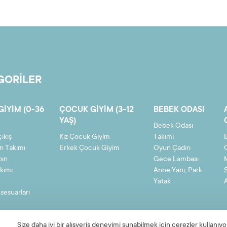
GORİLER
GIYIM (0-36
ÇOCUK GIYIM (3-12
BEBEK ODASI
YAŞ)
Bebek Odası
ıkış
Kız Çocuk Giyim
Takımı
n Takımı
Erkek Çocuk Giyim
Oyun Çadırı
bın
Gece Lambası
kımı
Anne Yanı, Park
Yatak
sesuarları
Size daha iyi bir alışveriş deneyimi sunabilmek için çerezler kullanıyo