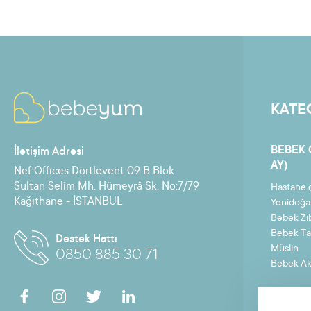
KATE
BEBEK 
İletişim Adresi
AY)
Nef Offices Dörtlevent 09 B Blok
Sultan Selim Mh. Hümeyrâ Sk. No:7/79
Hastane ç
Kağıthane - İSTANBUL
Yenidoğa
Bebek Zı
Bebek Ta
Destek Hattı
Müslin
0850 885 30 71
Bebek Ak