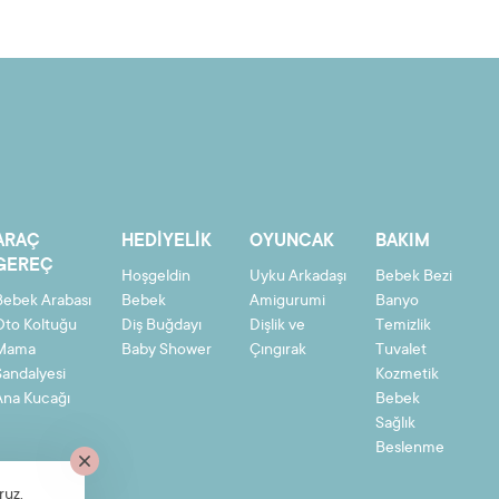
ARAÇ
HEDIYELIK
OYUNCAK
BAKIM
GEREÇ
Hoşgeldin
Uyku Arkadaşı
Bebek Bezi
Bebek Arabası
Bebek
Amigurumi
Banyo
Oto Koltuğu
Diş Buğdayı
Dişlik ve
Temizlik
Mama
Baby Shower
Çıngırak
Tuvalet
Sandalyesi
Kozmetik
Ana Kucağı
Bebek
Sağlık
Beslenme
ruz.