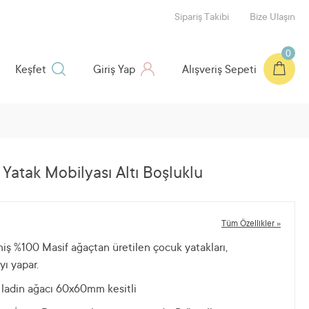
Sipariş Takibi
Bize Ulaşın
0
Keşfet
Giriş Yap
Alışveriş Sepeti
Yatak Mobilyası Altı Boşluklu
Tüm Özellikler »
iş %100 Masif ağaçtan üretilen çocuk yatakları,
yı yapar.
m ladin ağacı 60x60mm kesitli