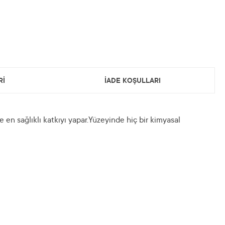
Rİ
İADE KOŞULLARI
en sağlıklı katkıyı yapar.Yüzeyinde hiç bir kimyasal