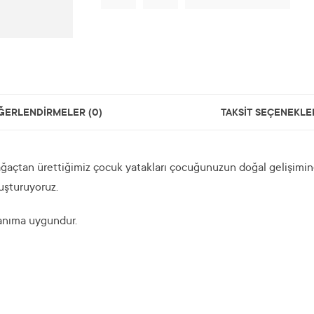
ĞERLENDİRMELER (0)
TAKSİT SEÇENEKLE
ğaçtan ürettiğimiz çocuk yatakları çocuğunuzun doğal gelişimine 
uşturuyoruz.
lanıma uygundur.