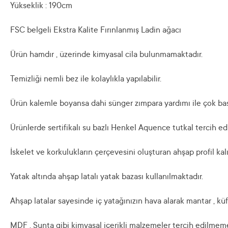
Yükseklik : 190cm
FSC belgeli Ekstra Kalite Fırınlanmış Ladin ağacı
Ürün hamdır , üzerinde kimyasal cila bulunmamaktadır.
Temizliği nemli bez ile kolaylıkla yapılabilir.
Ürün kalemle boyansa dahi sünger zımpara yardımı ile çok basit 
Ürünlerde sertifikalı su bazlı Henkel Aquence tutkal tercih edi
İskelet ve korkulukların çerçevesini oluşturan ahşap profil ka
Yatak altında ahşap latalı yatak bazası kullanılmaktadır.
Ahşap latalar sayesinde iç yatağınızın hava alarak mantar , kü
MDF , Sunta gibi kimyasal içerikli malzemeler tercih edilmeme