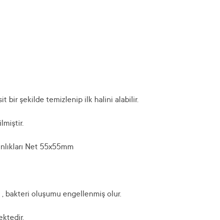
bir şekilde temizlenip ilk halini alabilir.
lmiştir.
lınlıkları Net 55x55mm
f , bakteri oluşumu engellenmiş olur.
ktedir.