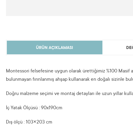
ÜRÜN AÇIKLAMASI
DE
Montessori felsefesine uygun olarak ürettiğimiz %100 Masif a
bulunmayan fırınlanmış ahşap kullanarak en doğalı sizinle bul
Doğru malzeme seçimi ve montaj detayları ile uzun yıllar kul
İç Yatak Ölçüsü : 90x190cm
Dış ölçü : 103×203 cm