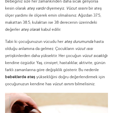
Bebeğiniz size her zamankinden daha sıcak geliyorsa
kesin olarak
ateş vardır
diyemeyiz.
Vücut ısısını
bir ateş
ölçer yardımı ile ölçerek emin olmalısınız. Ağızdan 37.5,
makattan 38.5, kulaktan ise 38 derecenin üzerindeki
değerler
ateş olarak
kabul edilir.
Tabii ki çocuğunuzun vücudu her
ateş durumunda
hasta
olduğu anlamına da gelmez. Çocukların
vücut ısısı
yetişkinlerden daha yüksektir. Her çocuğun
vücut sıcaklığı
kendine özgüdür. Yaş, cinsiyet, hastalıklar, aktivite, günün
farklı zamanlarına göre değişiklik gösterir. Bu nedenle
bebeklerde ateş
yüksekliğini doğru değerlendirmek için
çocuğunuzun kendine has
vücut ısınını
bilmelisiniz.