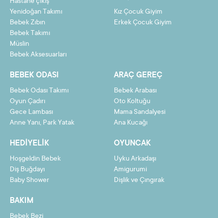
Hastane çıkış
Yenidoğan Takımı
Kız Çocuk Giyim
Bebek Zıbın
Erkek Çocuk Giyim
Bebek Takımı
Müslin
Bebek Aksesuarları
BEBEK ODASI
ARAÇ GEREÇ
Bebek Odası Takımı
Bebek Arabası
Oyun Çadırı
Oto Koltuğu
Gece Lambası
Mama Sandalyesi
Anne Yanı, Park Yatak
Ana Kucağı
HEDIYELIK
OYUNCAK
Hoşgeldin Bebek
Uyku Arkadaşı
Diş Buğdayı
Amigurumi
Baby Shower
Dişlik ve Çıngırak
BAKIM
Bebek Bezi