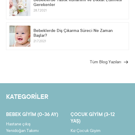
Bebeklerde Yastık Kullanımı ve Dikkat Edilmesi
Gerekenler
28.7.2021
Bebeklerde Diş Çıkarma Süreci Ne Zaman
Başlar?
21.7.2021
Tüm Blog Yazıları
KATEGORİLER
BEBEK GIYIM (0-36 AY)
ÇOCUK GIYIM (3-12
YAŞ)
Hastane çıkış
Yenidoğan Takımı
Kız Çocuk Giyim