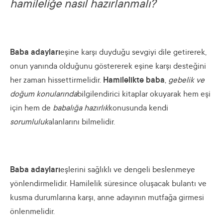
hamileliğe nasıl hazırlanmalı?
Baba adayları
eşine karşı duyduğu sevgiyi dile getirerek,
onun yanında olduğunu göstererek eşine karşı desteğini
her zaman hissettirmelidir.
Hamilelikte baba
,
gebelik ve
doğum konularında
bilgilendirici kitaplar okuyarak hem eşi
için hem de
babalığa hazırlık
konusunda kendi
sorumluluk
alanlarını bilmelidir.
Baba adayları
eşlerini sağlıklı ve dengeli beslenmeye
yönlendirmelidir. Hamilelik süresince oluşacak bulantı ve
kusma durumlarına karşı, anne adayının mutfağa girmesi
önlenmelidir.