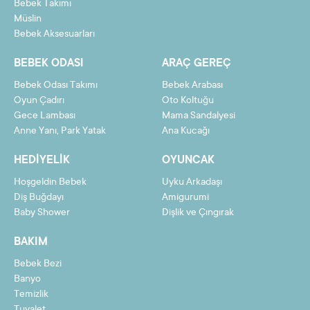
Bebek Takımı
Müslin
Bebek Aksesuarları
BEBEK ODASI
ARAÇ GEREÇ
Bebek Odası Takımı
Bebek Arabası
Oyun Çadırı
Oto Koltuğu
Gece Lambası
Mama Sandalyesi
Anne Yanı, Park Yatak
Ana Kucağı
HEDIYELIK
OYUNCAK
Hoşgeldin Bebek
Uyku Arkadaşı
Diş Buğdayı
Amigurumi
Baby Shower
Dişlik ve Çıngırak
BAKIM
Bebek Bezi
Banyo
Temizlik