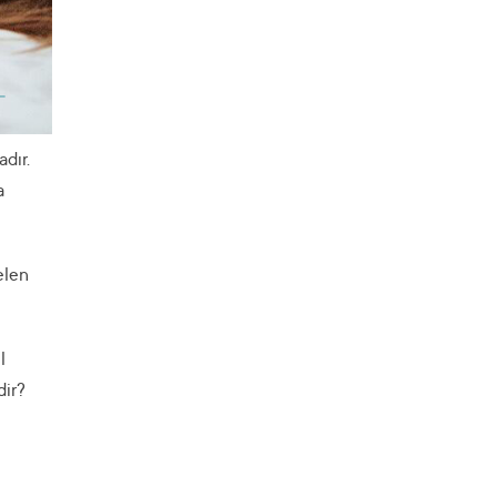
dır.
a
elen
l
dir?