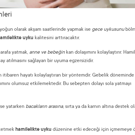
leri
i yoğun olarak akşam saatlerinde yapmak ise
gece uykusunu
böl
amilelikte uyku
kalitesini arttıracaktır.
 tarafa yatmak,
anne ve bebeğin
kan dolaşımını kolaylaştırır. Hami
ay atılmasını sağlayan bir uyuma egzersizidir.
 itibaren hayatı kolaylaştıran bir yöntemdir. Gebelik döneminde
şımını olumsuz etkilemektedir. Bu sebepten dolayı sola yatmayı
ise yatarken
bacakların arasına
, sırta ya da karnın altına destek o
tüketmek
hamilelikte uyku
düzenine etki edeceği için içmemeye 