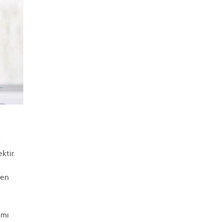
k
ktir.
zen
ımı