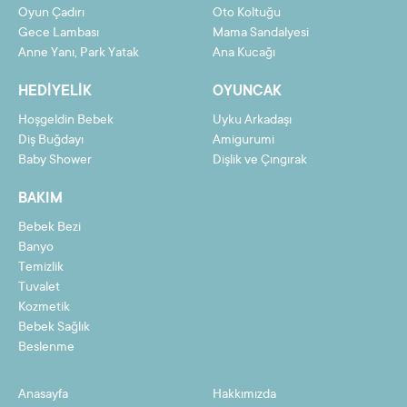
Oyun Çadırı
Oto Koltuğu
Gece Lambası
Mama Sandalyesi
Anne Yanı, Park Yatak
Ana Kucağı
HEDIYELIK
OYUNCAK
Hoşgeldin Bebek
Uyku Arkadaşı
Diş Buğdayı
Amigurumi
Baby Shower
Dişlik ve Çıngırak
BAKIM
Bebek Bezi
Banyo
Temizlik
Tuvalet
Kozmetik
Bebek Sağlık
Beslenme
Anasayfa
Hakkımızda