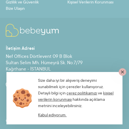
Gizlilik ve Güvenlik
Kişisel Verilerin Korunması
Bize Ulaşın
İletişim Adresi
Nef Offices Dörtlevent 09 B Blok
Sultan Selim Mh. Hümeyrâ Sk. No:7/79
Kağıthane - İSTANBUL
Size daha iyi bir alışveriş deneyimi
Destek Hattı
sunabilmek için çerezler kullanıyoruz.
0850 885 30 71
Detaylı bilgi için
çerez politikamızı
ve
kişisel
verilerin korunması
hakkında açıklama
metnini inceleyebilirsiniz.
Kabul ediyorum.
© 2026 Bebeyum.com