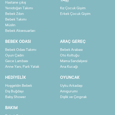
YAŞ)
Hastane çıkış
Yenidoğan Takımı
Kız Çocuk Giyim
Bebek Zıbın
Erkek Çocuk Giyim
Bebek Takımı
Müslin
Bebek Aksesuarları
BEBEK ODASI
ARAÇ GEREÇ
Bebek Odası Takımı
Bebek Arabası
Oyun Çadırı
Oto Koltuğu
Gece Lambası
Mama Sandalyesi
Anne Yanı, Park Yatak
Ana Kucağı
HEDIYELIK
OYUNCAK
Hoşgeldin Bebek
Uyku Arkadaşı
Diş Buğdayı
Amigurumi
Baby Shower
Dişlik ve Çıngırak
BAKIM