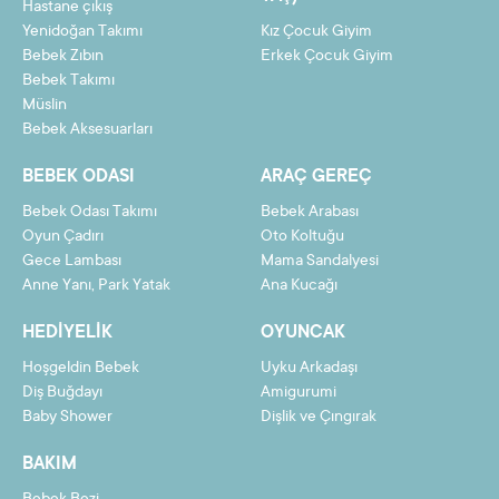
Hastane çıkış
9
3,79 TL
34,12 TL
Yenidoğan Takımı
Kız Çocuk Giyim
Bebek Zıbın
Erkek Çocuk Giyim
10
3,44 TL
34,41 TL
Bebek Takımı
Müslin
11
3,15 TL
34,70 TL
Bebek Aksesuarları
12
2,92 TL
34,99 TL
BEBEK ODASI
ARAÇ GEREÇ
Bebek Odası Takımı
Bebek Arabası
Oyun Çadırı
Oto Koltuğu
Gece Lambası
Mama Sandalyesi
Taksit
Taksit Tutarı
Toplam Tutar
Anne Yanı, Park Yatak
Ana Kucağı
2
16,04 TL
32,09 TL
HEDIYELIK
OYUNCAK
3
10,79 TL
32,38 TL
Hoşgeldin Bebek
Uyku Arkadaşı
4
8,17 TL
32,67 TL
Diş Buğdayı
Amigurumi
Baby Shower
Dişlik ve Çıngırak
5
6,59 TL
32,96 TL
BAKIM
6
5,54 TL
33,25 TL