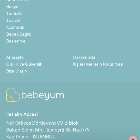
Bebek Bezi
7
4,79 TL
33,54 TL
Banyo
8
4,23 TL
33,83 TL
Temizlik
Tuvalet
9
3,79 TL
34,12 TL
Kozmetik
Bebek Sağlık
10
3,44 TL
34,41 TL
Beslenme
11
3,15 TL
34,70 TL
Anasayfa
Hakkımızda
12
2,92 TL
34,99 TL
Gizlilik ve Güvenlik
Kişisel Verilerin Korunması
Bize Ulaşın
Taksit
Taksit Tutarı
Toplam Tutar
2
16,04 TL
32,09 TL
İletişim Adresi
3
10,79 TL
32,38 TL
Nef Offices Dörtlevent 09 B Blok
4
8,17 TL
32,67 TL
Sultan Selim Mh. Hümeyrâ Sk. No:7/79
Kağıthane - İSTANBUL
5
6,59 TL
32,96 TL