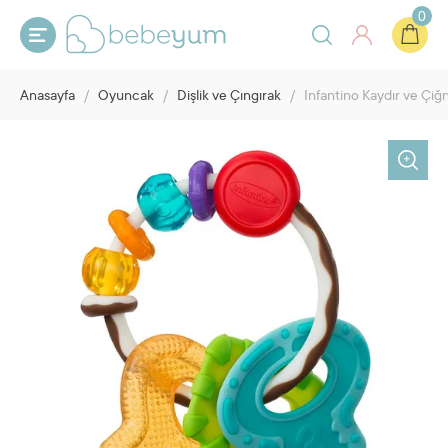
0
Anasayfa
/
Oyuncak
/
Dişlik ve Çıngırak
/
Infantino Kaydır ve Çiğn