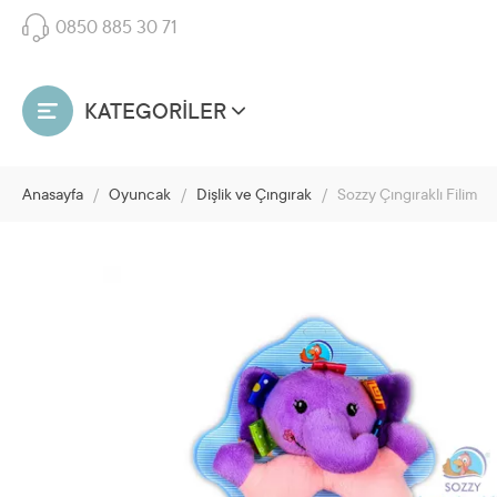
0850 885 30 71
KATEGORİLER
Anasayfa
/
Oyuncak
/
Dişlik ve Çıngırak
/
Sozzy Çıngıraklı Filim