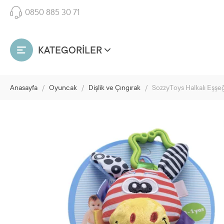
0850 885 30 71
KATEGORİLER
Anasayfa
/
Oyuncak
/
Dişlik ve Çıngırak
/
SozzyToys Halkalı Eşşe