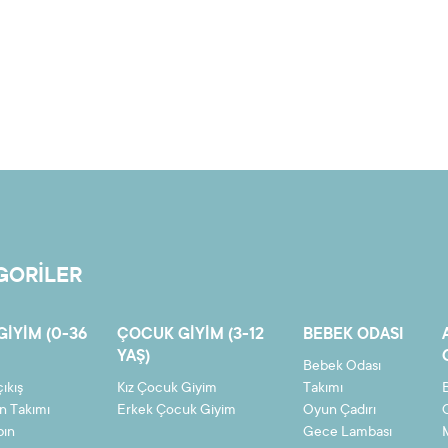
GORİLER
GIYIM (0-36
ÇOCUK GIYIM (3-12
BEBEK ODASI
YAŞ)
Bebek Odası
ıkış
Kız Çocuk Giyim
Takımı
n Takımı
Erkek Çocuk Giyim
Oyun Çadırı
bın
Gece Lambası