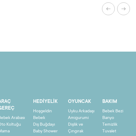
ARAÇ
HEDIYELIK
OYUNCAK
BAKIM
GEREÇ
Hoşgeldin
Uyku Arkadaşı
Bebek Bezi
Bebek Arabası
Bebek
Amigurumi
Banyo
Oto Koltuğu
Diş Buğdayı
Dişlik ve
Temizlik
Mama
Baby Shower
Çıngırak
Tuvalet