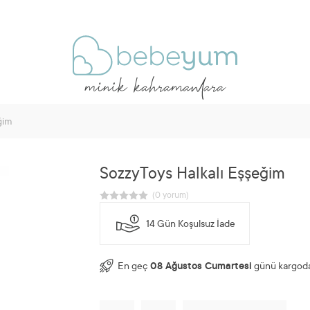
ğim
SozzyToys Halkalı Eşşeğim
14 Gün Koşulsuz İade
En geç
08 Ağustos Cumartesi
günü kargoda